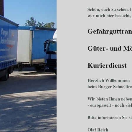
Schön, euch zu sehen. 
wer mich hier besucht,
Gefahrguttran
Güter- und Mö
Kurierdienst
Herzlich Willkommen
beim Burger Schnelltra
Wir bieten Ihnen neben
- europaweit
-
noch vie
Bitte informieren Sie s
Olaf Reich