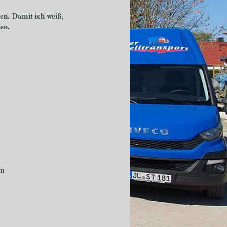
en. Damit ich weiß,
en.
en