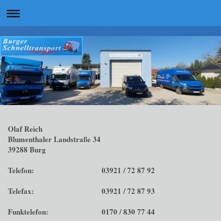
Olaf Reich
Blumenthaler Landstraße 34
39288 Burg
Telefon:
03921 / 72 87 92
Telefax:
03921 / 72 87 93
Funktelefon:
0170 / 830 77 44